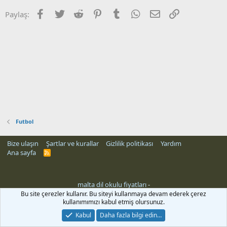
Facebook
Twitter
Reddit
Pinterest
Tumblr
WhatsApp
E-posta
Link
Paylaş:
Futbol
Bize ulaşın
Şartlar ve kurallar
Gizlilik politikası
Yardım
Ana sayfa
R
S
S
malta dil okulu fiyatları
-
Bu site çerezler kullanır. Bu siteyi kullanmaya devam ederek çerez
kullanımımızı kabul etmiş olursunuz.
Kabul
Daha fazla bilgi edin…