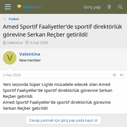
Giriş yap
Futbol
Amed Sportif Faaliyetler’de sportif direktörlük
görevine Serkan Reçber getirildi!
K
B
Valentina
3 Haz 2026
o
a
n
ş
Valentina
V
b
l
New member
u
a
y
n
u
g
3 Haz 2026
#1
b
ı
a
ç
Yeni sezonda Süper Lig’de mücadele edecek olan Amed
ş
t
Sportif Faaliyetler’de sportif direktörlük görevine Serkan
l
a
Reçber getirildi.
a
r
Amed Sportif Faaliyetler’de sportif direktörlük görevine
t
i
Serkan Reçber getirildi!
a
h
n
i
Cevap yazmak için giriş yap yada kayıt ol.