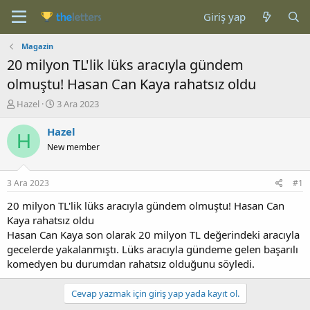
Giriş yap
Magazin
20 milyon TL'lik lüks aracıyla gündem
olmuştu! Hasan Can Kaya rahatsız oldu
K
B
Hazel
3 Ara 2023
o
a
n
ş
Hazel
H
b
l
New member
u
a
y
n
u
g
3 Ara 2023
#1
b
ı
a
ç
20 milyon TL'lik lüks aracıyla gündem olmuştu! Hasan Can
ş
t
Kaya rahatsız oldu
l
a
Hasan Can Kaya son olarak 20 milyon TL değerindeki aracıyla
a
r
gecelerde yakalanmıştı. Lüks aracıyla gündeme gelen başarılı
t
i
komedyen bu durumdan rahatsız olduğunu söyledi.
a
h
n
i
Cevap yazmak için giriş yap yada kayıt ol.