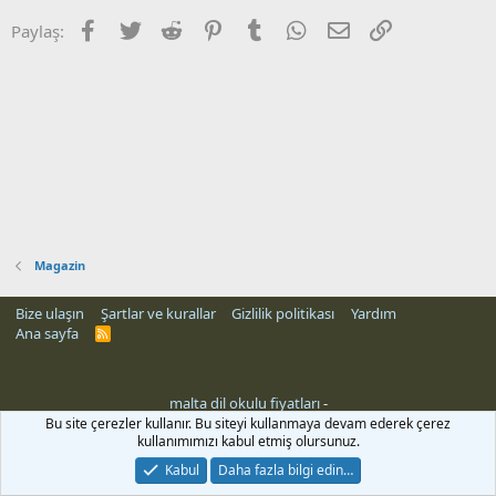
Facebook
Twitter
Reddit
Pinterest
Tumblr
WhatsApp
E-posta
Link
Paylaş:
Magazin
Bize ulaşın
Şartlar ve kurallar
Gizlilik politikası
Yardım
Ana sayfa
R
S
S
malta dil okulu fiyatları
-
Bu site çerezler kullanır. Bu siteyi kullanmaya devam ederek çerez
kullanımımızı kabul etmiş olursunuz.
Kabul
Daha fazla bilgi edin…