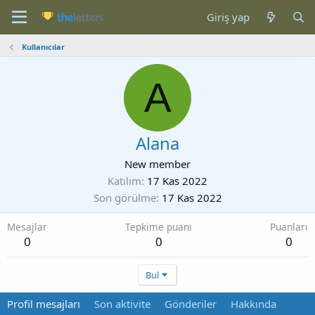
Giriş yap
Kullanıcılar
A
Alana
New member
Katılım
17 Kas 2022
Son görülme
17 Kas 2022
Mesajlar
Tepkime puanı
Puanları
0
0
0
Bul
Profil mesajları
Son aktivite
Gönderiler
Hakkında