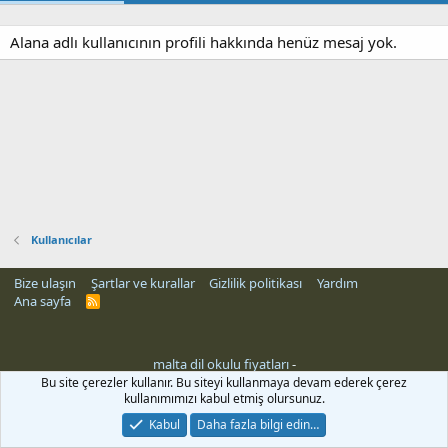
Alana adlı kullanıcının profili hakkında henüz mesaj yok.
Kullanıcılar
Bize ulaşın
Şartlar ve kurallar
Gizlilik politikası
Yardım
Ana sayfa
R
S
S
malta dil okulu fiyatları
-
Bu site çerezler kullanır. Bu siteyi kullanmaya devam ederek çerez
kullanımımızı kabul etmiş olursunuz.
Kabul
Daha fazla bilgi edin…