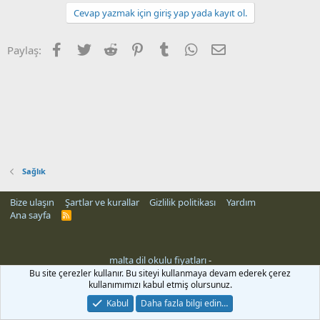
Cevap yazmak için giriş yap yada kayıt ol.
Facebook
Twitter
Reddit
Pinterest
Tumblr
WhatsApp
E-posta
Paylaş:
Sağlık
Bize ulaşın
Şartlar ve kurallar
Gizlilik politikası
Yardım
Ana sayfa
R
S
S
malta dil okulu fiyatları
-
Bu site çerezler kullanır. Bu siteyi kullanmaya devam ederek çerez
kullanımımızı kabul etmiş olursunuz.
Kabul
Daha fazla bilgi edin…