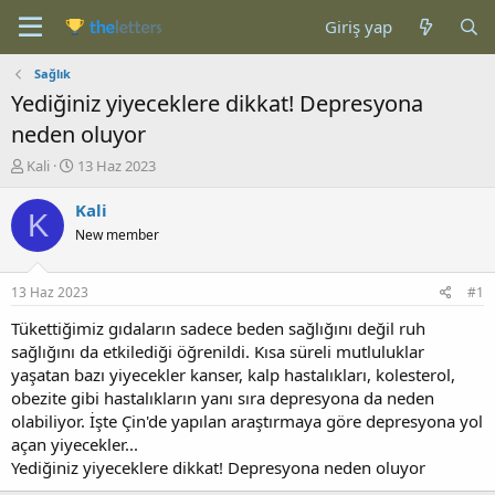
Giriş yap
Sağlık
Yediğiniz yiyeceklere dikkat! Depresyona
neden oluyor
K
B
Kali
13 Haz 2023
o
a
n
ş
Kali
K
b
l
New member
u
a
y
n
u
g
13 Haz 2023
#1
b
ı
a
ç
Tükettiğimiz gıdaların sadece beden sağlığını değil ruh
ş
t
sağlığını da etkilediği öğrenildi. Kısa süreli mutluluklar
l
a
yaşatan bazı yiyecekler kanser, kalp hastalıkları, kolesterol,
a
r
obezite gibi hastalıkların yanı sıra depresyona da neden
t
i
olabiliyor. İşte Çin'de yapılan araştırmaya göre depresyona yol
a
h
açan yiyecekler...
n
i
Yediğiniz yiyeceklere dikkat! Depresyona neden oluyor