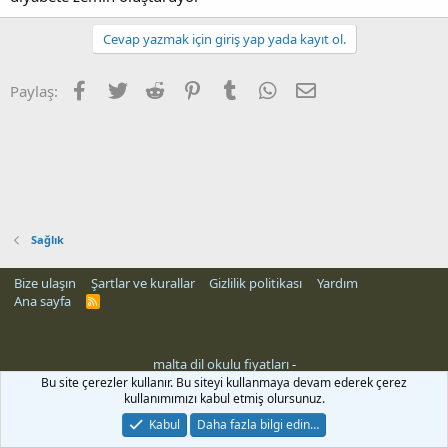
Cevap yazmak için giriş yap yada kayıt ol.
Facebook
Twitter
Reddit
Pinterest
Tumblr
WhatsApp
E-posta
Paylaş:
Sağlık
Bize ulaşın
Şartlar ve kurallar
Gizlilik politikası
Yardım
Ana sayfa
R
S
S
malta dil okulu fiyatları
-
Bu site çerezler kullanır. Bu siteyi kullanmaya devam ederek çerez
kullanımımızı kabul etmiş olursunuz.
Kabul
Daha fazla bilgi edin…