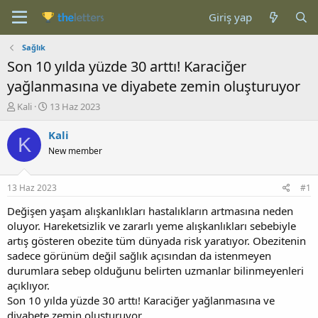
Giriş yap
Sağlık
Son 10 yılda yüzde 30 arttı! Karaciğer
yağlanmasına ve diyabete zemin oluşturuyor
K
B
Kali
13 Haz 2023
o
a
n
ş
Kali
K
b
l
New member
u
a
y
n
u
g
13 Haz 2023
#1
b
ı
a
ç
Değişen yaşam alışkanlıkları hastalıkların artmasına neden
ş
t
oluyor. Hareketsizlik ve zararlı yeme alışkanlıkları sebebiyle
l
a
artış gösteren obezite tüm dünyada risk yaratıyor. Obezitenin
a
r
sadece görünüm değil sağlık açısından da istenmeyen
t
i
durumlara sebep olduğunu belirten uzmanlar bilinmeyenleri
a
h
açıklıyor.
n
i
Son 10 yılda yüzde 30 arttı! Karaciğer yağlanmasına ve
diyabete zemin oluşturuyor