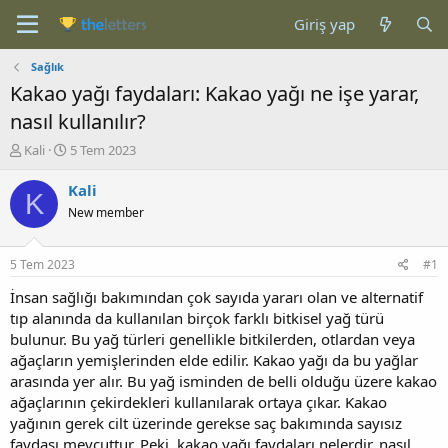
Giriş yap
Sağlık
Kakao yağı faydaları: Kakao yağı ne işe yarar,
nasıl kullanılır?
K
B
Kali
5 Tem 2023
o
a
n
ş
Kali
K
b
l
New member
u
a
y
n
u
g
5 Tem 2023
#1
b
ı
a
ç
İnsan sağlığı bakımından çok sayıda yararı olan ve alternatif
ş
t
tıp alanında da kullanılan birçok farklı bitkisel yağ türü
l
a
bulunur. Bu yağ türleri genellikle bitkilerden, otlardan veya
a
r
ağaçların yemişlerinden elde edilir. Kakao yağı da bu yağlar
t
i
arasında yer alır. Bu yağ isminden de belli olduğu üzere kakao
a
h
ağaçlarının çekirdekleri kullanılarak ortaya çıkar. Kakao
n
i
yağının gerek cilt üzerinde gerekse saç bakımında sayısız
faydası mevcuttur. Peki, kakao yağı faydaları nelerdir, nasıl