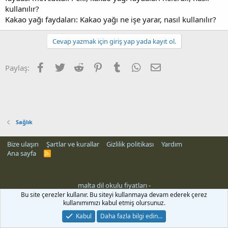
kullanılır?
Kakao yağı faydaları: Kakao yağı ne işe yarar, nasıl kullanılır?
Cevap yazmak için giriş yap yada kayıt ol.
Facebook
Twitter
Reddit
Pinterest
Tumblr
WhatsApp
E-posta
Paylaş:
Sağlık
Bize ulaşın
Şartlar ve kurallar
Gizlilik politikası
Yardım
Ana sayfa
R
S
S
malta dil okulu fiyatları
-
rehber siteleri
Bu site çerezler kullanır. Bu siteyi kullanmaya devam ederek çerez
kullanımımızı kabul etmiş olursunuz.
Kabul
Daha fazla bilgi edin…