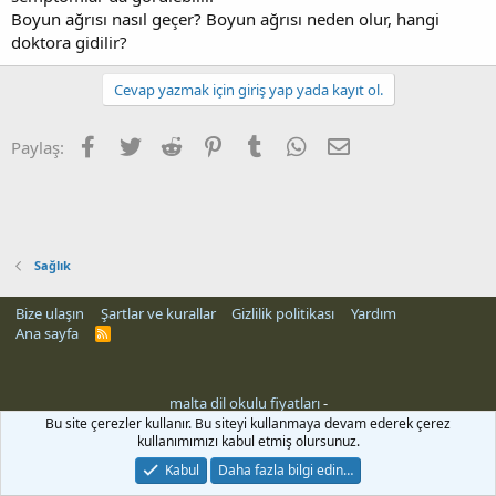
Boyun ağrısı nasıl geçer? Boyun ağrısı neden olur, hangi
doktora gidilir?
Cevap yazmak için giriş yap yada kayıt ol.
Facebook
Twitter
Reddit
Pinterest
Tumblr
WhatsApp
E-posta
Paylaş:
Sağlık
Bize ulaşın
Şartlar ve kurallar
Gizlilik politikası
Yardım
Ana sayfa
R
S
S
malta dil okulu fiyatları
-
Bu site çerezler kullanır. Bu siteyi kullanmaya devam ederek çerez
kullanımımızı kabul etmiş olursunuz.
Kabul
Daha fazla bilgi edin…