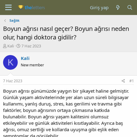
Giriş yap
Sağlık
Boyun ağrısı nasıl geçer? Boyun ağrısı neden
olur, hangi doktora gidilir?
K
B
Kali
7 Haz 2023
o
a
n
ş
Kali
K
b
l
New member
u
a
y
n
u
g
7 Haz 2023
#1
b
ı
a
ç
Boyun ağrısı günümüzde yaygın bir şikayet haline gelmiştir.
ş
t
Günlük yaşam aktivitelerinde yer alan uzun süreli bilgisayar
l
a
kullanımı, yanlış duruş, stres, kas gerilimi ve travma gibi
a
r
faktörler, boyun ağrısının ortaya çıkmasına katkıda
t
i
bulunabilir. Boyun ağrısı yaşam kalitesini olumsuz
a
h
etkileyebilir ve günlük aktiviteleri kısıtlayabilir. Ayrıca baş
n
i
ağrısı, omuz sertliği ve kollarda uyuşma gibi eşlik eden
semptomlar da görülebilir.