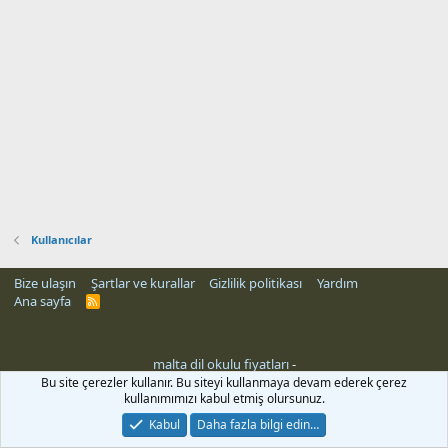
Kullanıcılar
Bize ulaşın
Şartlar ve kurallar
Gizlilik politikası
Yardım
Ana sayfa
R
S
S
malta dil okulu fiyatları
-
Bu site çerezler kullanır. Bu siteyi kullanmaya devam ederek çerez
kullanımımızı kabul etmiş olursunuz.
Kabul
Daha fazla bilgi edin…