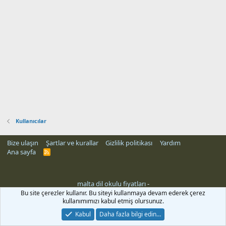
Kullanıcılar
Bize ulaşın
Şartlar ve kurallar
Gizlilik politikası
Yardım
Ana sayfa
R
S
S
malta dil okulu fiyatları
-
Bu site çerezler kullanır. Bu siteyi kullanmaya devam ederek çerez
kullanımımızı kabul etmiş olursunuz.
Kabul
Daha fazla bilgi edin…